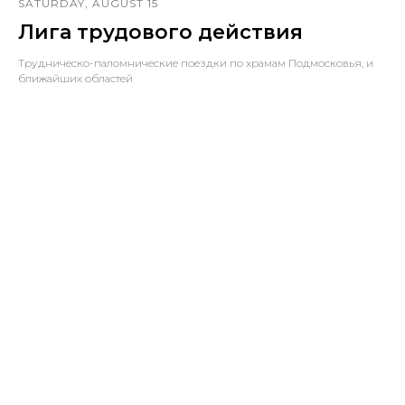
SATURDAY, AUGUST 15
Лига трудового действия
Трудническо-паломнические поездки по храмам Подмосковья, и
ближайших областей