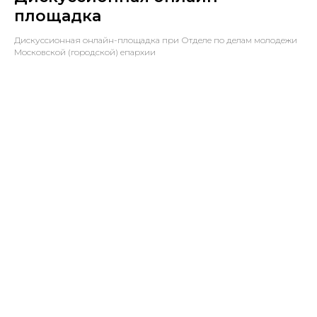
площадка
Дискуссионная онлайн-площадка при Отделе по делам молодежи
Московской (городской) епархии