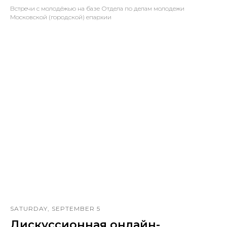
Встречи с молодёжью на базе Отдела по делам молодежи
Московской (городской) епархии
SATURDAY, SEPTEMBER 5
Дискуссионная онлайн-