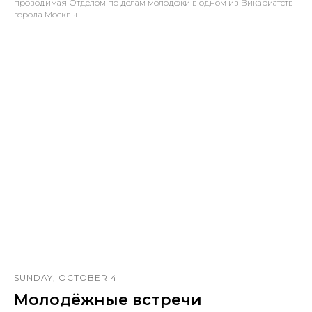
проводимая Отделом по делам молодежи в одном из Викариатств
города Москвы
SUNDAY, OCTOBER 4
Молодёжные встречи