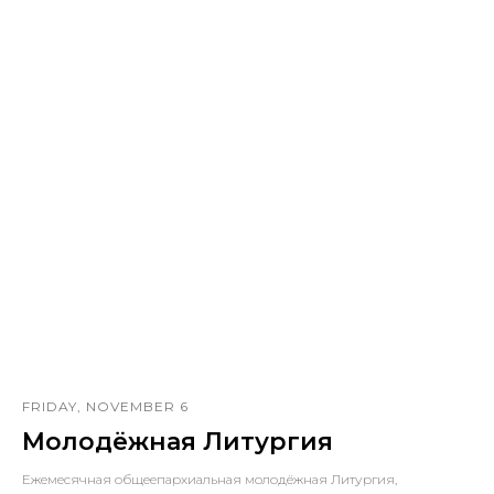
FRIDAY, NOVEMBER 6
Молодёжная Литургия
Ежемесячная общеепархиальная молодёжная Литургия,